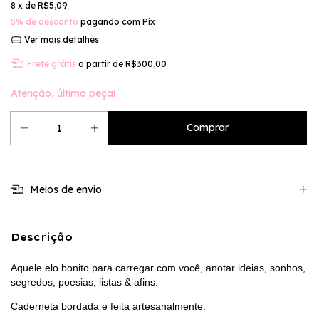
8
x de
R$5,09
5% de desconto
pagando com Pix
Ver mais detalhes
Frete grátis
a partir de
R$300,00
Atenção, última peça!
Meios de envio
Descrição
Aquele elo bonito para carregar com você, anotar ideias, sonhos,
segredos, poesias, listas & afins.
Caderneta bordada e feita artesanalmente.