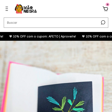
0
💖 10% OFF com o cupom: AFETO | Aproveite!
​💖 10% OFF com o cupom: A