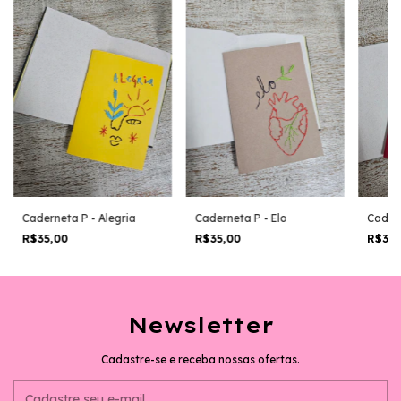
Caderneta P - Alegria
Caderneta P - Elo
Cadern
R$35,00
R$35,00
R$35
Newsletter
Cadastre-se e receba nossas ofertas.